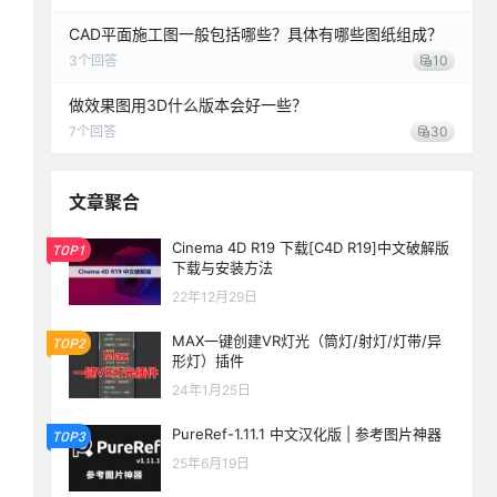
CAD平面施工图一般包括哪些？具体有哪些图纸组成？
3
个回答
10
做效果图用3D什么版本会好一些？
7
个回答
30
文章聚合
Cinema 4D R19 下载[C4D R19]中文破解版
TOP1
下载与安装方法
22年12月29日
MAX一键创建VR灯光（筒灯/射灯/灯带/异
TOP2
形灯）插件
24年1月25日
PureRef-1.11.1 中文汉化版 | 参考图片神器
TOP3
25年6月19日