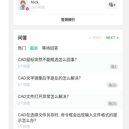
Nick
9
18小时前
签到排行
问答
PREV
NEXT
热门
最新
等待回答
CAD鼠标突然不能框选怎么回事？
5
个回答
1
CAD文字镜像后字是反的怎么解决？
5
个回答
20
CAD文件打开异常怎么解决？
2
个回答
20
CAD在选择文件另存时, 命令框会出现输入文件格式的提
示怎么办？
1
个回答