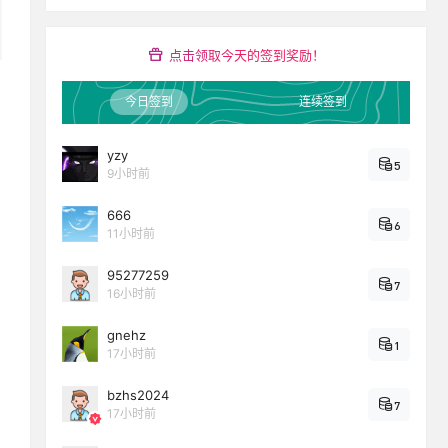
点击领取今天的签到奖励！
今日签到
连续签到
yzy
5
9小时前
666
6
11小时前
95277259
7
16小时前
gnehz
1
17小时前
bzhs2024
7
17小时前