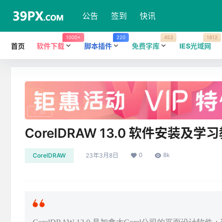
公告
签到
快讯
1000+
220
453
1812
首页
软件下载
脚本插件
免费字库
IES光域网
广告
CorelDRAW 13.0 软件安装及学
0
8k
CorelDRAW
23年3月8日