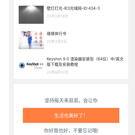
壁灯灯光-IES光域网-ID:434-3
23年2月18日
缘缘体行书
生活也美好了！
23年3月3日
心情也舒畅了！
Keyshot 9.0 渲染器安装包（64位）中/英文
版下载及安装教程
走路也有劲了！
23年8月10日
腿也不痛了！
坚持每天来逛逛，会让你
腰也不酸了！
工作也轻松了！
你好我也好，不要忘记哦!