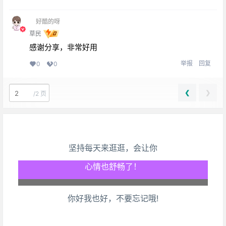
好酷的呀
草民
感谢分享，非常好用
举报
回复
0
0
❮
❯
/
2 页
坚持每天来逛逛，会让你
生活也美好了！
心情也舒畅了！
你好我也好，不要忘记哦!
走路也有劲了！
腿也不痛了！