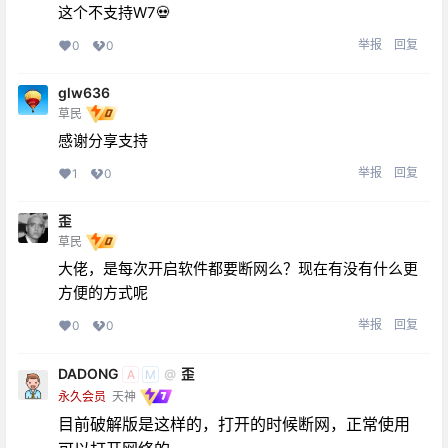
这个不支持W7💀
举报
回复
0
0
glw636
草民
感谢分享支持
举报
回复
1
0
歪
草民
大佬，是每次开启软件都要断网么？现在有没有什么更
方便的方式呢
举报
回复
0
0
DADONG
歪
@
A
M
永久会员
天神
目前破解版是这样的，打开的时候断网，正常使用