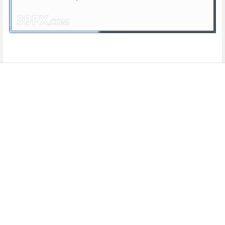
18、这里选择【Corel Draw Graphics Suite X7 v17.1】，
不能选错咯
我的
搜索
菜单
顶部