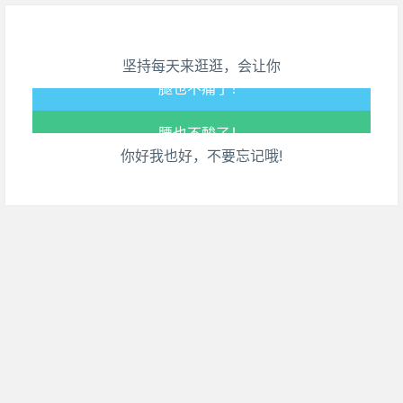
心情也舒畅了！
坚持每天来逛逛，会让你
走路也有劲了！
腿也不痛了！
你好我也好，不要忘记哦!
腰也不酸了！
工作也轻松了！