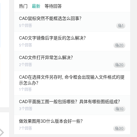
热门
最新
等待回答
CAD鼠标突然不能框选怎么回事？
5
个回答
1
CAD文字镜像后字是反的怎么解决？
5
个回答
20
CAD文件打开异常怎么解决？
2
个回答
20
CAD在选择文件另存时, 命令框会出现输入文件格式的提
示怎么办？
1
个回答
CAD平面施工图一般包括哪些？具体有哪些图纸组成？
3
个回答
10
做效果图用3D什么版本会好一些？
7
个回答
30