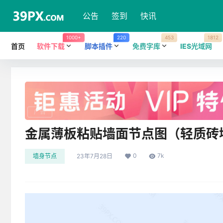
公告
签到
快讯
1000+
220
453
1812
首页
软件下载
脚本插件
免费字库
IES光域网
广告
金属薄板粘贴墙面节点图（轻质砖
0
7k
墙身节点
23年7月28日