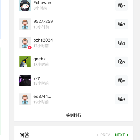
Echowan
7
6小时前
95277259
7
13小时前
bzhs2024
3
17小时前
gnehz
9
18小时前
yzy
5
18小时前
ed8744…
9
19小时前
签到排行
问答
PREV
NEXT