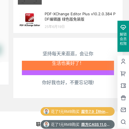
PDF-XChange Editor Plus v10.2.0.384 P
DF编辑器 绿色版免装版
25年6月19日
解锁
会员
权限
坚持每天来逛逛，会让你
生活也美好了！
你好我也好，不要忘记哦!
心情也舒畅了！
走路也有劲了！
腿也不痛了！
花了1元RMB购买
犀牛7.9【Rhino7.9破解版】中文破解版下载和安装教程
联系与合作
花了1元RMB购买
南方CASS 11.0 软件安装包下载和安装教程
腰也不酸了！