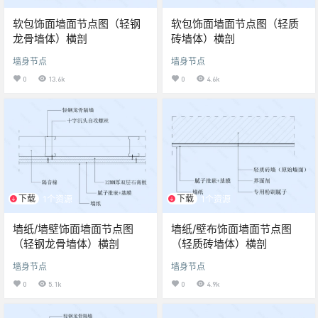
软包饰面墙面节点图（轻钢
软包饰面墙面节点图（轻质
龙骨墙体）横剖
砖墙体）横剖
墙身节点
墙身节点
0
13.6k
0
4.6k
下载
下载
1个资源
1个资源
墙纸/墙壁饰面墙面节点图
墙纸/壁布饰面墙面节点图
（轻钢龙骨墙体）横剖
（轻质砖墙体）横剖
墙身节点
墙身节点
0
5.1k
0
4.9k