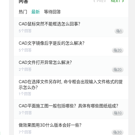
问答
PREV
NEXT
热门
最新
等待回答
CAD鼠标突然不能框选怎么回事？
5
个回答
1
CAD文字镜像后字是反的怎么解决？
5
个回答
20
CAD文件打开异常怎么解决？
2
个回答
20
CAD在选择文件另存时, 命令框会出现输入文件格式的提
示怎么办？
1
个回答
CAD平面施工图一般包括哪些？具体有哪些图纸组成？
3
个回答
10
做效果图用3D什么版本会好一些？
7
个回答
30