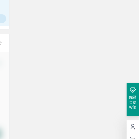
分
改
解锁
会员
权限