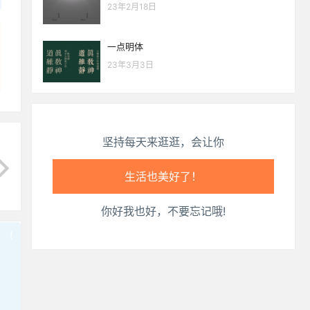
23年2月18日
心情也舒畅了！
一点明体
走路也有劲了！
23年3月3日
腿也不痛了！
腰也不酸了！
坚持每天来逛逛，会让你
工作也轻松了！
你好我也好，不要忘记哦!
!
也想出现在这里？
联系我们
吧