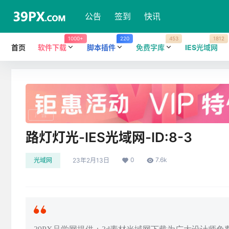
公告
签到
快讯
1000+
220
453
1812
首页
软件下载
脚本插件
免费字库
IES光域网
广告
路灯灯光-IES光域网-ID:8-3
0
7.6k
光域网
23年2月13日