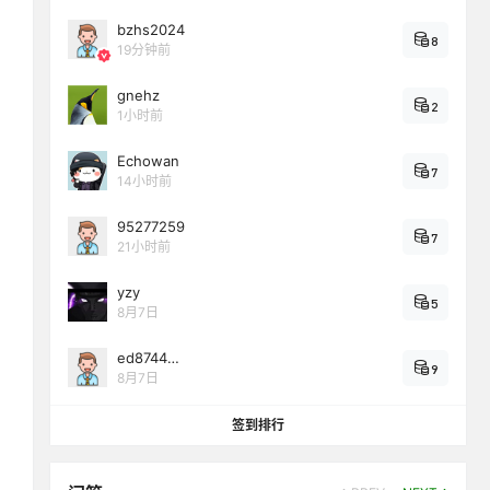
bzhs2024
8
19分钟前
gnehz
2
1小时前
Echowan
7
14小时前
95277259
7
21小时前
yzy
5
8月7日
ed8744…
9
8月7日
签到排行