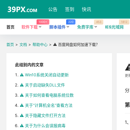
公告
签到
快讯
1000+
220
453
1812
首页
软件下载
脚本插件
免费字库
IES光域网
首页
>
文档
>
帮助中心
>
⚠️ 百度网盘如何加速下载？
此组别内的文章
⚠️ Win10系统关闭自动更新
更新
⚠️ 关于启动缺失DLL文件
分
⚠️ 关于如何查看电脑系统位数
第
⚠️ 关于“计算机全名”查看方法
⚠️ 关于隐藏文件打开方法
1
⚠️ 关于为什么会误报病毒