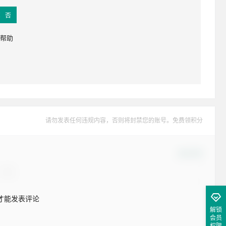
否
帮助
请勿发表任何违规内容，否则将封禁您的账号。免费领积分
确认修改
才能发表评论
解锁
会员
权限