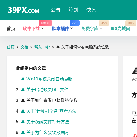
公告
签到
快讯
1000+
220
453
1812
首页
软件下载
脚本插件
免费字库
IES光域网
首页
>
文档
>
帮助中心
>
⚠️ 关于如何查看电脑系统位数
此组别内的文章
⚠️ Win10系统关闭自动更新
更新
⚠️ 关于启动缺失DLL文件
方
⚠️ 关于如何查看电脑系统位数
⚠️ 关于“计算机全名”查看方法
电
在
⚠️ 关于隐藏文件打开方法
⚠️ 关于为什么会误报病毒
“