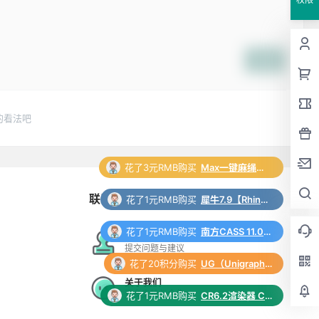
提交
的看法吧
花了3元RMB购买
Max一键麻绳脚本插件
联系与合作
花了1元RMB购买
犀牛7.9【Rhino7.9破解版】中文破解版下载和安装教程
花了1元RMB购买
南方CASS 11.0 软件安装包下载和安装教程
在线工单
提交问题与建议
花了20积分购买
UG（Unigraphics NX）12.0 安装包下载及安装教程
关于我们
更多支持与合作
花了1元RMB购买
CR6.2渲染器 Corona 6.2 for 3ds Max（2014-2022）中/英文版下载和安装教程