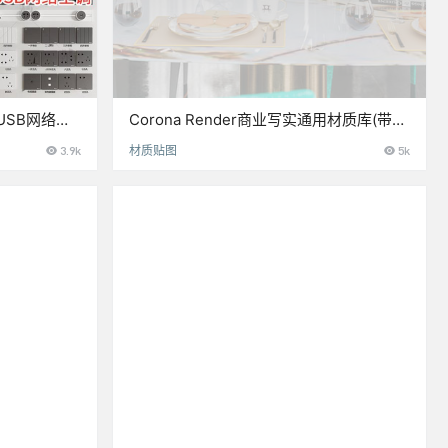
SB网络空
Corona Render商业写实通用材质库(带贴
图)
3.9k
材质贴图
5k