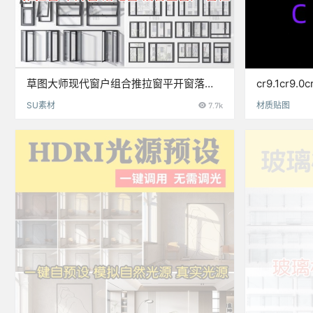
草图大师现代窗户组合推拉窗平开窗落地
cr9.1cr9
窗铝合金窗框断桥窗SU模型
质库3dmax
SU素材
7.7k
材质贴图