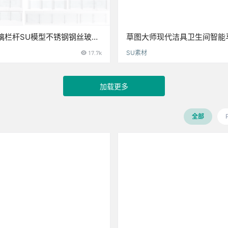
璃栏杆SU模型不锈钢钢丝玻璃
草图大师现代洁具卫生间智能
tchup草图大师
坐便器小便池洗手池SU模型
17.7k
SU素材
加载更多
全部