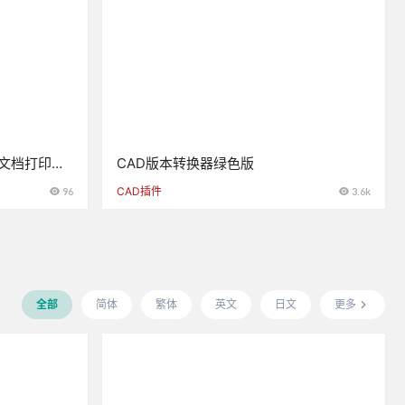
多文档打印多
CAD版本转换器绿色版
96
CAD插件
3.6k
全部
简体
繁体
英文
日文
更多