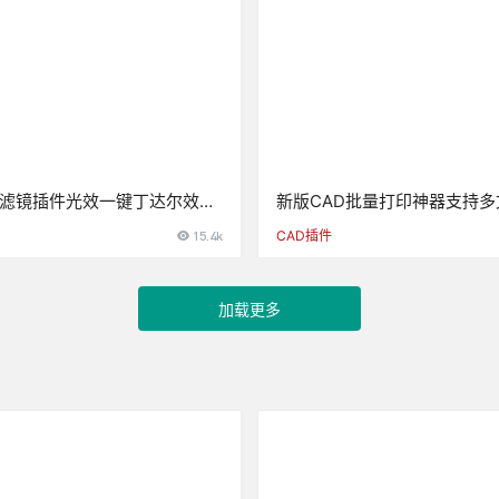
师滤镜插件光效一键丁达尔效应
新版CAD批量打印神器支持
线后期win
种图框选择的批量打印插件
15.4k
CAD插件
加载更多