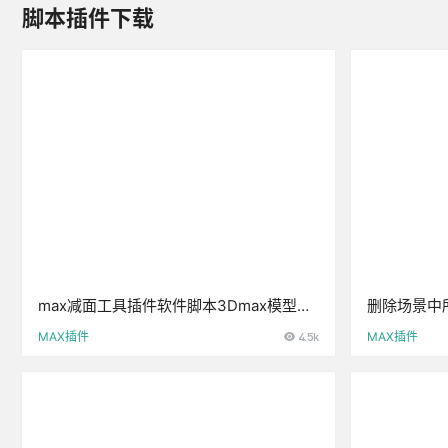
脚本插件下载
max减面工具插件软件脚本3Dmax模型降
删除场景中所
低面数优化工具3D模型设计
MAX插件
4.5k
MAX插件