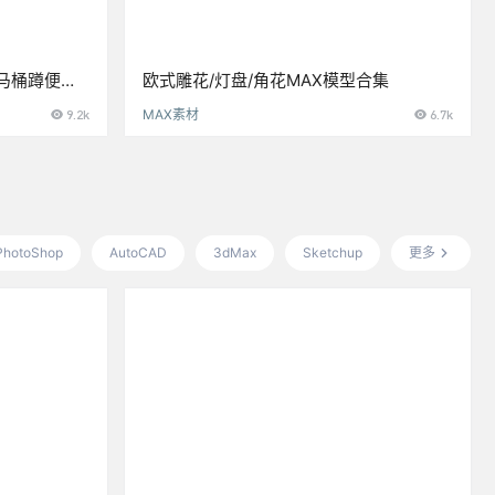
马桶蹲便器
欧式雕花/灯盘/角花MAX模型合集
9.2k
MAX素材
6.7k
PhotoShop
AutoCAD
3dMax
Sketchup
更多