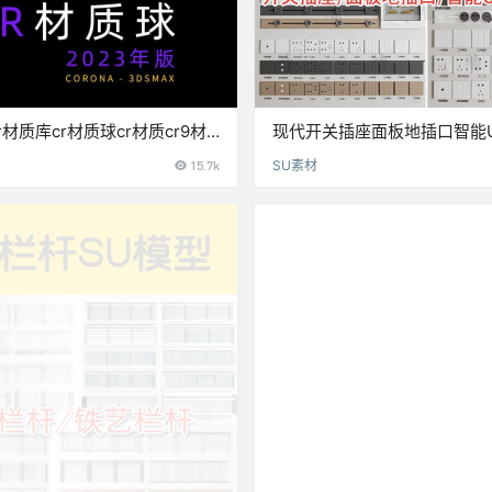
.0cr材质库cr材质球cr材质cr9材
现代开关插座面板地插口智能U
材质球corona10
调控制电箱 草图大师SU模型
15.7k
SU素材