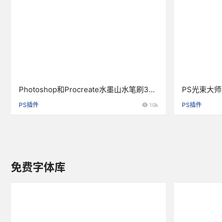
Photoshop和Procreate水墨山水笔刷32
PS光束大
款
人像风景照光
PS插件
10k
PS插件
免费字体库