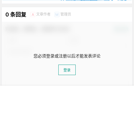
0 条回复
文章作者
管理员
A
M
欢迎您，新朋友，感谢参与互动！
确认修改
您必须登录或注册以后才能发表评论
登录
我的
搜索
菜单
顶部
提交
暂无讨论，说说你的看法吧
生活也美好了！