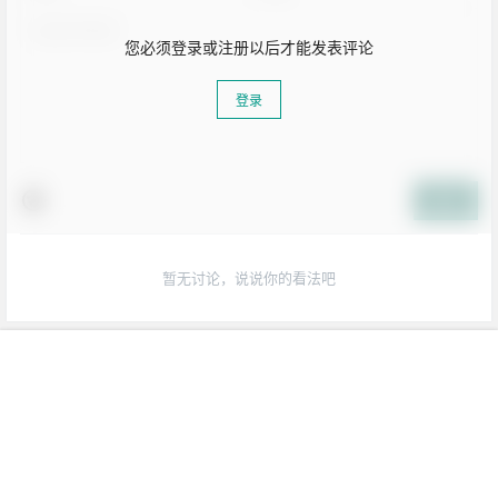
您必须登录或注册以后才能发表评论
登录
提交
暂无讨论，说说你的看法吧
生活也美好了！
心情也舒畅了！
我的
搜索
菜单
顶部
坚持每天来逛逛，会让你
走路也有劲了！
腿也不痛了！