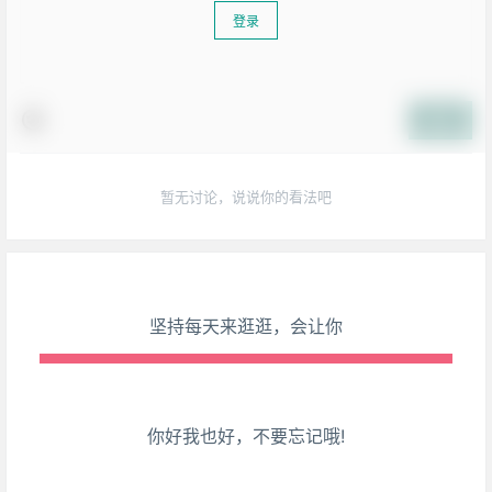
登录
生活也美好了！
提交
心情也舒畅了！
暂无讨论，说说你的看法吧
走路也有劲了！
腿也不痛了！
腰也不酸了！
坚持每天来逛逛，会让你
工作也轻松了！
你好我也好，不要忘记哦!